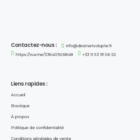
Désirs et Volupté
Loveshop 8 Rue de la poste 59300 Valenciennes
Contactez-nous :
info@desirsetvolupte.fr
https://wa.me/33640926848
+33 9 53 91 06 52
Liens rapides :
Accueil
Boutique
À propos
Politique de confidentialité
Conditions générales de vente