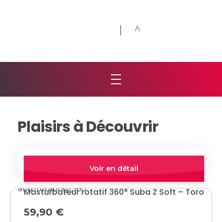
Désirs et Volupté
Loveshop 8 Rue de la poste 59300 Valenciennes
Plaisirs à Découvrir
Par Défaut
Trier Par:
Quick view
Masturbateur rotatif 360° Suba Z Soft – Toro
59,90
€