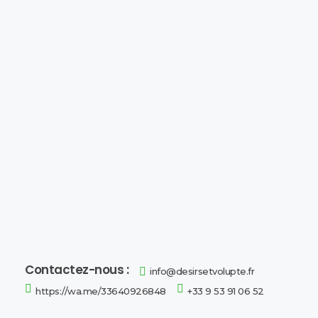
Désirs et Volupté
Loveshop 8 Rue de la poste 59300 Valenciennes
Contactez-nous :
info@desirsetvolupte.fr
https://wa.me/33640926848
+33 9 53 91 06 52