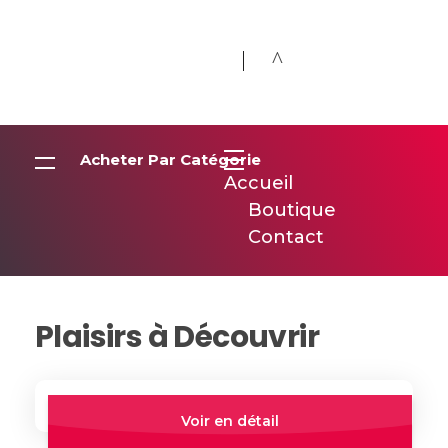
Désirs et Volupté
Loveshop 8 Rue de la poste 59300 Valenciennes
Acheter Par Catégorie
Accueil
Boutique
Contact
Plaisirs à Découvrir
Par Défaut
Trier Par:
Quick view