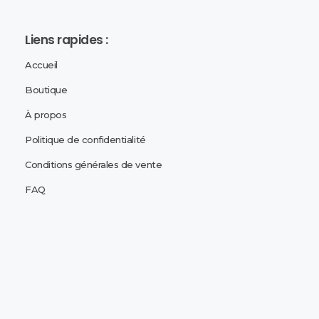
Liens rapides :
Accueil
Boutique
À propos
Politique de confidentialité
Conditions générales de vente
FAQ
Adresse de la boutique :
Lais
8 Rue de la poste - 59300 Valenciennes
Goog
Horaires :
Lundi
: 13h30 à 19h00
Mardi
au
Samedi
:
10h00 à 12h30
-
13h30 à