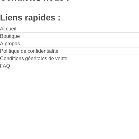
Liens rapides :
Accueil
Boutique
À propos
Politique de confidentialité
Conditions générales de vente
FAQ
Adresse de la boutique :
8 Rue de la poste - 59300 Valenciennes
Horaires :
Lundi
: 13h30 à 19h00
Mardi
au
Samedi
:
10h00 à 12h30
-
13h30 à 19h00