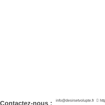
Désirs et Volupté
Loveshop 8 Rue de la poste 59300 Valenciennes
info@desirsetvolupte.fr
ht
Contactez-nous :