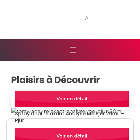
Désirs et Volupté
Loveshop 8 Rue de la poste 59300 Valenciennes
Plaisirs à Découvrir
Quick view
Par Défaut
Trier Par:
Spray anal relaxant Analyse Me Pjur 20mL –
Pjur
19,90
€
Quick view