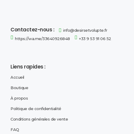
Désirs et Volupté
Loveshop 8 Rue de la poste 59300 Valenciennes
Contactez-nous :
info@desirsetvolupte.fr
https://wa.me/33640926848
+33 9 53 91 06 52
Liens rapides :
Accueil
Boutique
À propos
Politique de confidentialité
Conditions générales de vente
FAQ