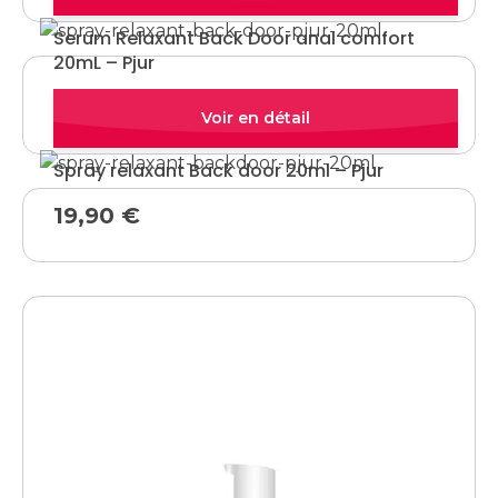
Serum Relaxant Back Door anal comfort
20mL – Pjur
26,90
€
Quick view
Spray relaxant Back door 20ml – Pjur
19,90
€