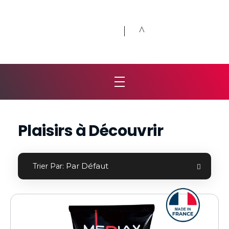
Désirs et Volupté
Loveshop 8 Rue de la poste 59300 Valenciennes
Plaisirs à Découvrir
Par Défaut
Trier Par: