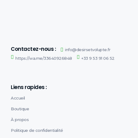
Désirs et Volupté
Loveshop 8 Rue de la poste 59300 Valenciennes
Contactez-nous :
info@desirsetvolupte.fr
https://wa.me/33640926848
+33 9 53 91 06 52
Liens rapides :
Accueil
Boutique
À propos
Politique de confidentialité