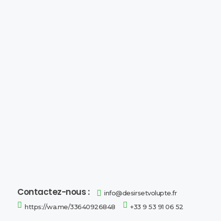
Désirs et Volupté
Loveshop 8 Rue de la poste 59300 Valenciennes
Contactez-nous :
info@desirsetvolupte.fr
https://wa.me/33640926848
+33 9 53 91 06 52