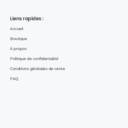
Liens rapides :
Accueil
Boutique
À propos
Politique de confidentialité
Conditions générales de vente
FAQ
Adresse de la boutique :
Lais
8 Rue de la poste - 59300 Valenciennes
Goog
Horaires :
Lundi
: 13h30 à 19h00