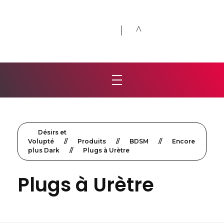
Désirs et Volupté
Loveshop 8 Rue de la poste 59300 Valenciennes
Désirs et
Volupté
//
Produits
//
BDSM
//
Encore
plus Dark
//
Plugs à Urètre
Plugs à Urètre